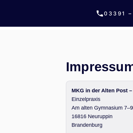
Zum
H
Inhalt
03391 –
springen
Impressu
MKG in der Alten Post 
Einzelpraxis
Am alten Gymnasium 7–9
16816 Neuruppin
Brandenburg