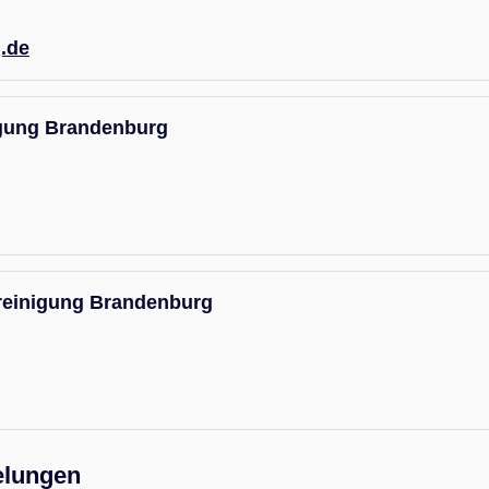
.de
igung Brandenburg
reinigung Brandenburg
elungen