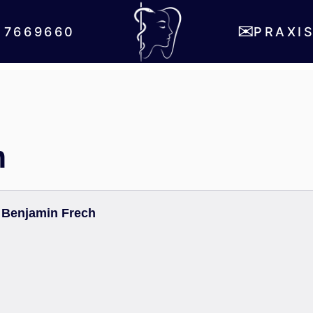
ome
Karriere
Kontakt
Impress
✉
 7669660
PRAXI
m
– Benjamin Frech