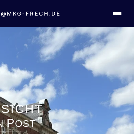
um
S@MKG-FRECH.DE
ESICHT
P
N
OST