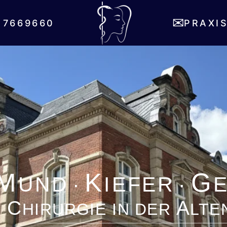
ome
Karriere
Kontakt
Impress
✉
 7669660
PRAXI
M
K
G
UND
·
IEFER
·
C
A
HIRURGIE IN DER
LTE