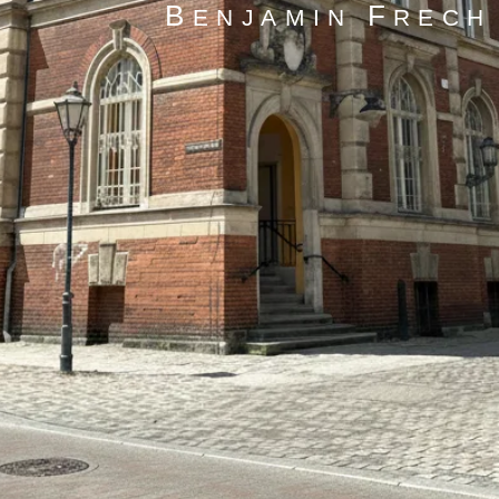
B
F
ENJAMIN
RECH